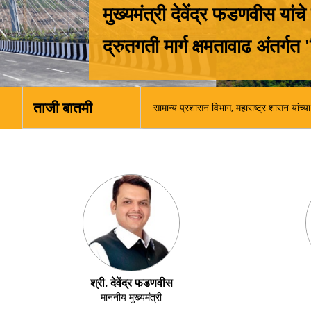
ताजी बातमी
महामार्गांवरील मोकाट/भटक्या जनावरांमुळ
श्री. देवेंद्र फडणवीस
माननीय मुख्यमंत्री