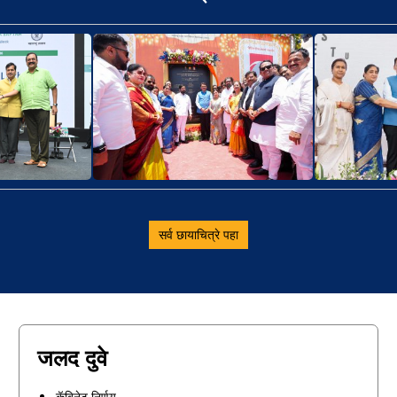
सर्व छायाचित्रे पहा
जलद दुवे
कॅबिनेट निर्णय