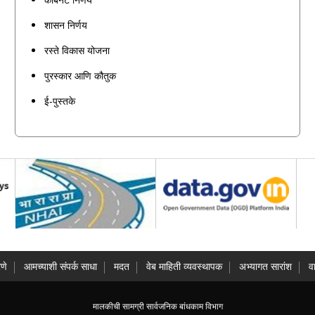
शासन निर्णय
रस्ते विकास योजना
पुरस्कार आणि कौतुक
ई-पुस्तके
णे
आमच्याशी संपर्क साधा
मदत
वेब माहिती व्यवस्थापक
अभ्यागत सारांश
व
मालकीची सामग्री सार्वजनिक बांधकाम विभाग