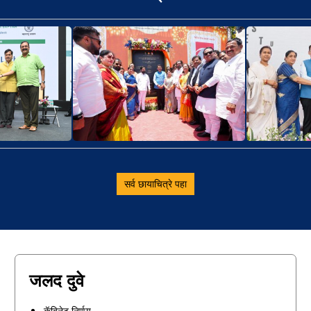
सर्व छायाचित्रे पहा
जलद दुवे
कॅबिनेट निर्णय