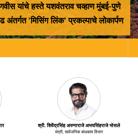
डणवीस यांचे हस्ते यशवंतराव चव्हाण मुंबई-पुणे
वाढ अंतर्गत 'मिसिंग लिंक' प्रकल्पाचे लोकार्पण
सामान्य प
वार
श्री. शिवेंद्रसिंह अरुणाराजे अभयसिंहराजे भोसले
मंत्री, सार्वजनिक बांधकाम विभाग